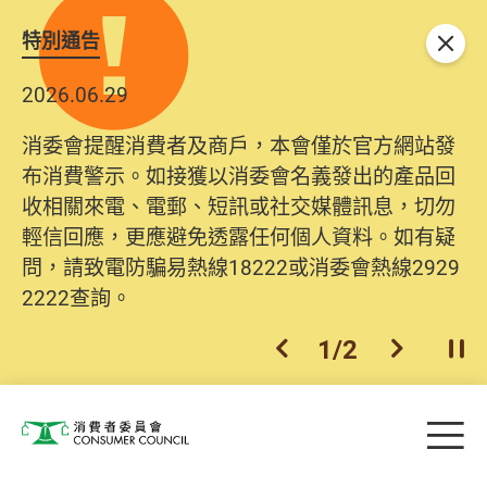
特別通告
關閉
2026.06.29
消委會提醒消費者及商戶，本會僅於官方網站發
布消費警示。如接獲以消委會名義發出的產品回
收相關來電、電郵、短訊或社交媒體訊息，切勿
輕信回應，更應避免透露任何個人資料。如有疑
問，請致電防騙易熱線18222或消委會熱線2929
2222查詢。
1
/
2
上一個
下一個
開
Skip to main content
目
消費者委員會