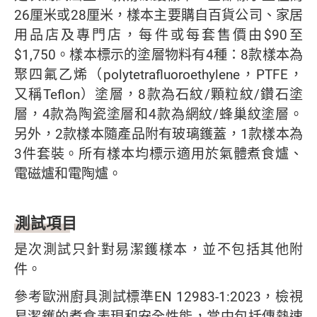
26厘米或28厘米，樣本主要購自百貨公司、家居
用品店及專門店，每件或每套售價由$90至
$1,750。樣本標示的塗層物料有4種：8款樣本為
聚四氟乙烯（polytetrafluoroethylene，PTFE，
又稱Teflon）塗層，8款為石紋/顆粒紋/鑽石塗
層，4款為陶瓷塗層和4款為網紋/蜂巢紋塗層。
另外，2款樣本隨產品附有玻璃鑊蓋，1款樣本為
3件套裝。所有樣本均標示適用於氣體煮食爐、
電磁爐和電陶爐。
測試項目
是次測試只針對易潔鑊樣本，並不包括其他附
件。
參考歐洲廚具測試標準EN 12983-1:2023，檢視
易潔鑊的煮食表現和安全性能，當中包括傳熱速