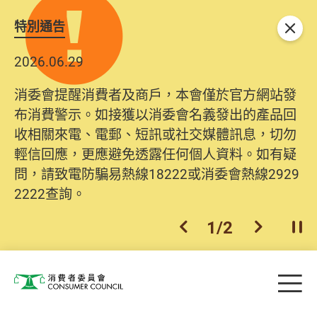
特別通告
關閉
2026.06.29
消委會提醒消費者及商戶，本會僅於官方網站發
布消費警示。如接獲以消委會名義發出的產品回
收相關來電、電郵、短訊或社交媒體訊息，切勿
輕信回應，更應避免透露任何個人資料。如有疑
問，請致電防騙易熱線18222或消委會熱線2929
2222查詢。
1
/
2
上一個
下一個
開
Skip to main content
目
消費者委員會