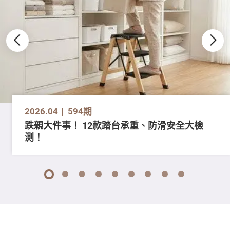
2026.04
594期
跌親大件事！ 12款踏台承重、防滑安全大檢
測！
1
2
3
4
5
6
7
8
9