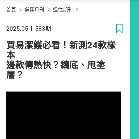
首頁
選擇月刊
過往期刊
收
2025.05
583期
買易潔鑊必看！新測24款樣
本
邊款傳熱快？黐底、甩塗
層？