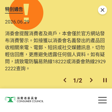
特別通告
關閉
2026.06.29
消委會提醒消費者及商戶，本會僅於官方網站發
布消費警示。如接獲以消委會名義發出的產品回
收相關來電、電郵、短訊或社交媒體訊息，切勿
輕信回應，更應避免透露任何個人資料。如有疑
問，請致電防騙易熱線18222或消委會熱線2929
2222查詢。
1
/
2
上一個
下一個
開
Skip to main content
目
消費者委員會