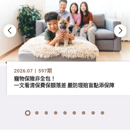
2026.07
597期
寵物保險非全包！
一文看清保費保額落差 嚴防理賠盲點添保障
1
2
3
4
5
6
7
8
9