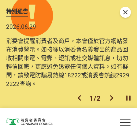
特別通告
關閉
2026.06.29
消委會提醒消費者及商戶，本會僅於官方網站發
布消費警示。如接獲以消委會名義發出的產品回
收相關來電、電郵、短訊或社交媒體訊息，切勿
輕信回應，更應避免透露任何個人資料。如有疑
問，請致電防騙易熱線18222或消委會熱線2929
2222查詢。
1
/
2
上一個
下一個
開
Skip to main content
目
消費者委員會