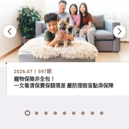
2026.07
597期
寵物保險非全包！
一文看清保費保額落差 嚴防理賠盲點添保障
1
2
3
4
5
6
7
8
9