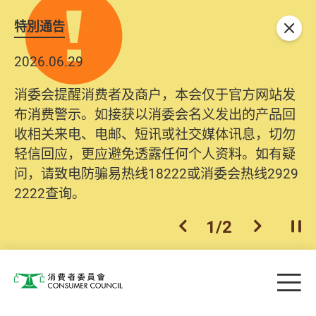
特別通告
关闭
2026.06.29
消委会提醒消费者及商户，本会仅于官方网站发
布消费警示。如接获以消委会名义发出的产品回
收相关来电、电邮、短讯或社交媒体讯息，切勿
轻信回应，更应避免透露任何个人资料。如有疑
问，请致电防骗易热线18222或消委会热线2929
2222查询。
1
/
2
上一个
下一个
开
Skip to main content
目
消费者委员会