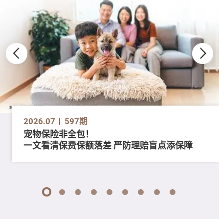
2026.07
597期
宠物保险非全包！
一文看清保费保额落差 严防理赔盲点添保障
1
2
3
4
5
6
7
8
9