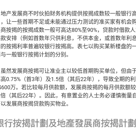
，地产发展商不时伙拍财务机构提供按揭成数较一般银行
），让一些首期不足或未能通过压力测试的准买家有机会
商按揭的按揭成数一般可高达80%至90%，贷款时借款
供款安排（例如首数年只供利息，不供本金，或首数年利
划的按揭利率普遍较银行按揭高。表七以购买某新楼盘的
划与一般银行按揭计划的分别。
，虽然发展商按揭可让准业主以较低首期购买单位，但由
0.75%（首3年）及1.5倍（其后22年），导致全期的
$600万。若比较每月供款额，发展商按揭的每月供款额较
.3倍（其后22年）。因此，有意置业的人士务必谨慎衡量
否以发展商按揭贷款购买物业。