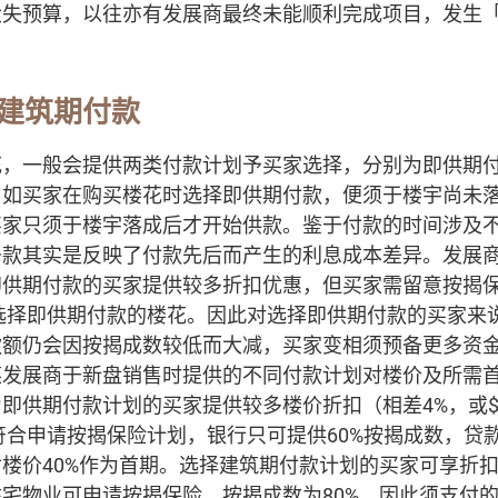
大失预算，以往亦有发展商最终未能顺利完成项目，发生
s建筑期付款
花，一般会提供两类付款计划予买家选择，分别为即供期
，如买家在购买楼花时选择即供期付款，便须于楼宇尚未
买家只须于楼宇落成后才开始供款。鉴于付款的时间涉及
条款其实是反映了付款先后而产生的利息成本差异。发展
即供期付款的买家提供较多折扣优惠，但买家需留意按揭
及选择即供期付款的楼花。因此对选择即供期付款的买家来
款额仍会因按揭成数较低而大减，买家变相须预备更多资
某发展商于新盘销售时提供的不同付款计划对楼价及所需
即供期付款计划的买家提供较多楼价折扣（相差4%，或$43
不符合申请按揭保险计划，银行只可提供60%按揭成数，贷款
楼价40%作为首期。选择建筑期付款计划的买家可享折
现楼住宅物业可申请按揭保险，按揭成数为80%，因此须支付