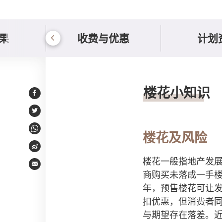
果
收费与优惠
计划
楼花与发展商按揭
楼花小知识
Facebook
Twitter
WhatsApp
楼花及风险
Weibo
楼花一般指地产发
Email
商购买未落成一手
年，预售楼花可让
扣优惠，但消费者
与期望存在落差。