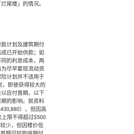
「烂尾楼」的情况。
付款计划及建筑期付
落成已开始供款；如
不同的利息成本，两
商为尽早套现流动资
保险计划并不适用于
说，即使获得较大的
金以应付首期。以下
首期的影响。就资料
0,880），但因高
上限不得超过$500
扣较少，但因楼价低
的首期可较即供期付