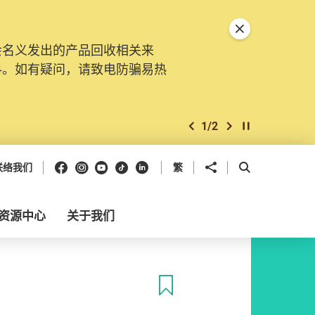
关闭特別通告
会名义发出的产品回收相关来
料。如有疑问，请致电防骗易热
1
/
2
上一个
下一个
开始/暂停幻灯
Facebook
Instagram
Youtube
抖音
领英
分享到
开启搜寻框
联络我们
繁
资源中心
关于我们
收藏