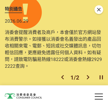
特別通告
關閉
2026.06.29
消委會提醒消費者及商戶，本會僅於官方網站發
布消費警示。如接獲以消委會名義發出的產品回
收相關來電、電郵、短訊或社交媒體訊息，切勿
輕信回應，更應避免透露任何個人資料。如有疑
問，請致電防騙易熱線18222或消委會熱線2929
2222查詢。
1
/
2
上一個
下一個
開
Skip to main content
目
消費者委員會