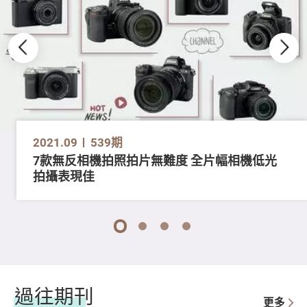
2021.09
539期
7款無反相機拍照拍片無難度 全片幅相機低光
拍攝表現佳
1
2
3
4
過往期刊
更多