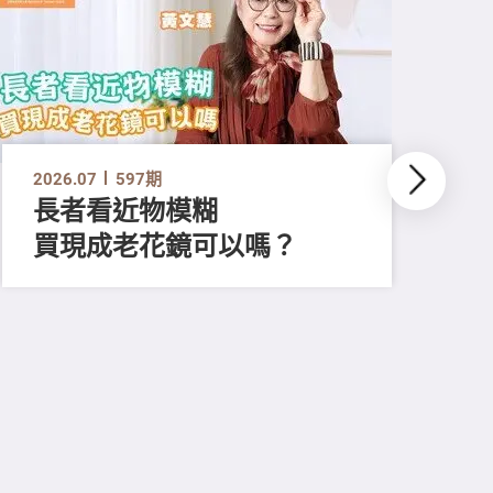
2026.07
597期
長者看近物模糊
買現成老花鏡可以嗎？
202
「
顔
清