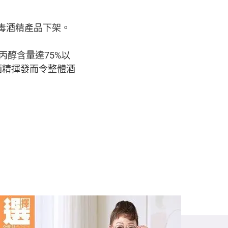
消毒酒精產品下架。
丙醇含量達75%以
酒精揮發而令整體酒