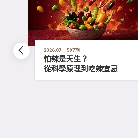
2026.07
597期
怕辣是天生？
從科學原理到吃辣宜忌
評