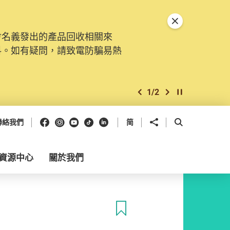
關閉特別通告
會名義發出的產品回收相關來
料。如有疑問，請致電防騙易熱
1
/
2
上一個
下一個
開始/暫停幻燈
Facebook
Instagram
Youtube
抖音
領英
分享到
開啟搜尋框
聯絡我們
简
資源中心
關於我們
收藏