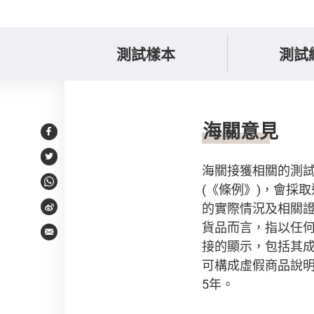
測試樣本
測試
意見
海關意見
Facebook
Twitter
海關接獲相關的測
(《條例》)，會採
WhatsApp
的實際情況及相關
Weibo
貨品而言，指以任
Email
接的顯示，包括其
可構成虛假商品說明
5年。