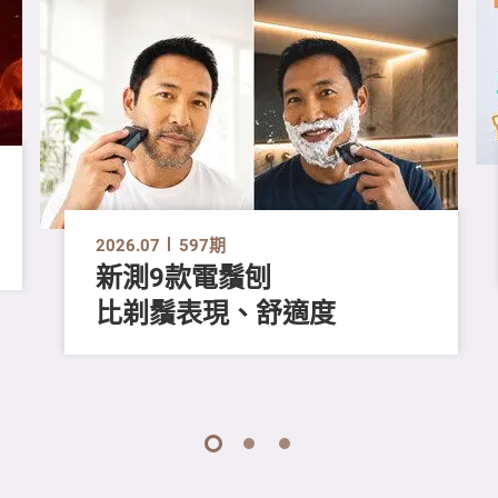
2026.07
597期
新測9款電鬚刨
比剃鬚表現、舒適度
1
2
3