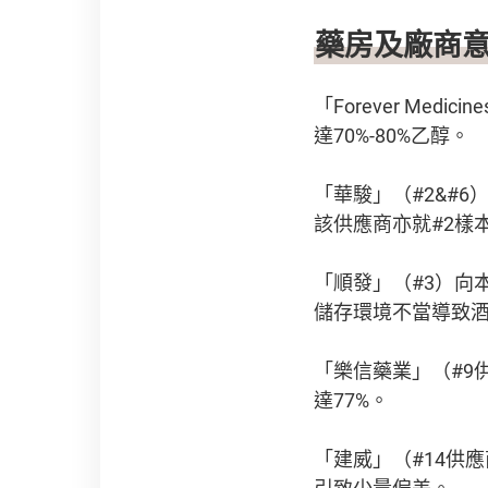
藥房及廠商
「Forever Med
達70%-80%乙醇。
「華駿」（#2&#
該供應商亦就#2樣本
「順發」（#3）向
儲存環境不當導致
「樂信藥業」（#9
達77%。
「建威」（#14供
引致少量偏差。