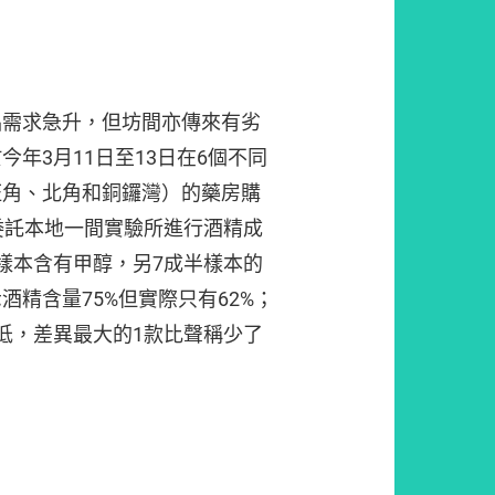
品需求急升，但坊間亦傳來有劣
年3月11日至13日在6個不同
旺角、北角和銅鑼灣）的藥房購
委託本地一間實驗所進行酒精成
樣本含有甲醇，另7成半樣本的
酒精含量75%但實際只有62%；
低，差異最大的1款比聲稱少了