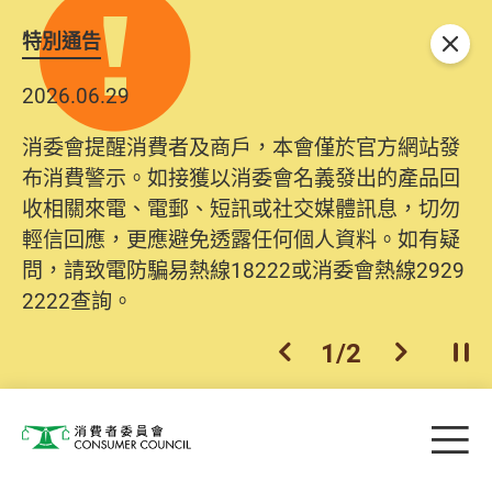
特別通告
關閉
2026.06.29
消委會提醒消費者及商戶，本會僅於官方網站發
布消費警示。如接獲以消委會名義發出的產品回
收相關來電、電郵、短訊或社交媒體訊息，切勿
輕信回應，更應避免透露任何個人資料。如有疑
問，請致電防騙易熱線18222或消委會熱線2929
2222查詢。
1
/
2
上一個
下一個
開
Skip to main content
目
消費者委員會