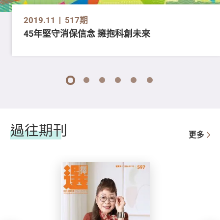
2019.11
517期
45年堅守消保信念 擁抱科創未來
1
2
3
4
5
6
過往期刊
更多