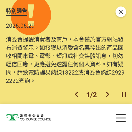
特別通告
關閉
2026.06.29
消委會提醒消費者及商戶，本會僅於官方網站發
布消費警示。如接獲以消委會名義發出的產品回
收相關來電、電郵、短訊或社交媒體訊息，切勿
輕信回應，更應避免透露任何個人資料。如有疑
問，請致電防騙易熱線18222或消委會熱線2929
2222查詢。
1
/
2
上一個
下一個
開
Skip to main content
目
消費者委員會