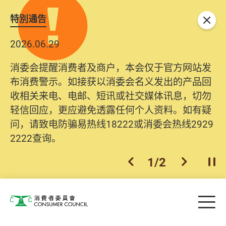
特別通告
关闭
2026.06.29
消委会提醒消费者及商户，本会仅于官方网站发
布消费警示。如接获以消委会名义发出的产品回
收相关来电、电邮、短讯或社交媒体讯息，切勿
轻信回应，更应避免透露任何个人资料。如有疑
问，请致电防骗易热线18222或消委会热线2929
2222查询。
1
/
2
上一个
下一个
开
Skip to main content
目
消费者委员会