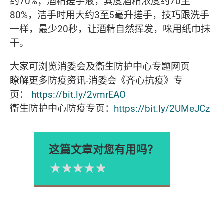
约70%；酒精搓手液，其度酒精浓度约70至
80%，洁手时用大约3至5毫升搓手，技巧跟洗手
一样，最少20秒，让酒精自然挥发，咪用纸巾抹
干。
大家可浏览消委会及衞生防护中心专题网页
瞭解更多防疫资讯-消委会《齐心抗疫》专
页：
https://bit.ly/2vmrEAO
衞生防护中心防疫专页：
https://bit.ly/2UMeJCz
这篇文章对您有用吗？
1星
2星
3星
4星
5星
Please rate