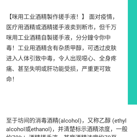
【咪用工业酒精製作搓手液！】 面对疫情，
医疗用酒精或酒精搓手液卖到断市，但千万
咪用工业酒精自製搓手液，分分鐘令你中
毒！工业用酒精含有杂质甲醇，可透过皮肤
进入人体引致中毒，令人出现噁心、全身疼
痛、甚至失明或肝功能受损，严重更可致
命！
文章内容
至于坊间的消毒酒精(alcohol)，又称乙醇 (ethyl
alcohol或ethanol)，并清楚标示酒精浓度，一般