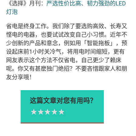
《选择》月刊：
严选性价比高、韧力强劲的LED
灯泡
省电是终身工作。我们除了要选购高效、长寿又
悭电的电器，也要试试改变自己小习惯。近年不
少创新的产品和意念，例如用「智能拖板」，预
设起床前1小时关冷气，将用电时间缩短，更有
网友表示这个方法不仅省电，自己更少了赖床
呢。你又有甚麽独门绝招？不要吝惜跟家人和朋
友分享哦！
这篇文章对您有用吗？
1星
2星
3星
4星
5星
Please rate