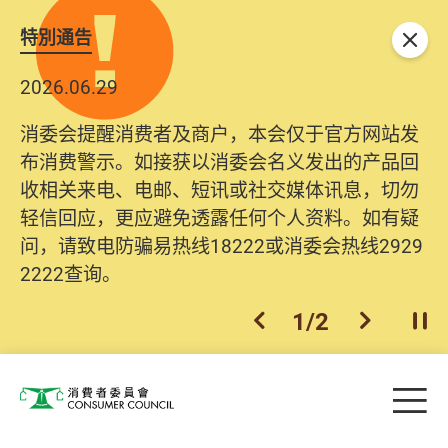
特別通告
关闭
2026.06.29
消委会提醒消费者及商户，本会仅于官方网站发
布消费警示。如接获以消委会名义发出的产品回
收相关来电、电邮、短讯或社交媒体讯息，切勿
轻信回应，更应避免透露任何个人资料。如有疑
问，请致电防骗易热线18222或消委会热线2929
2222查询。
1
/
2
上一个
下一个
开
Skip to main content
目
消费者委员会