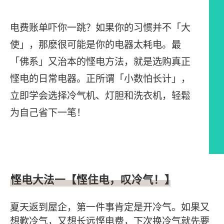
电费账单吓你一跳？如果你的习惯并不「大
使」，那麽很可能是你的电器太耗电。最
「佛系」又治本的悭电方法，就是选购真正
悭电的日常电器。正所谓「小数怕长计」，
立即学会选择冷气机、灯胆和洗衣机，轻鬆
为自己省下一笔！
文章内容
悭电大法一【悭住电，叹冷气！】
夏天返到屋企，第一件事肯定是开冷气。如果又
想歎冷气，又想长远悭电费，下次换冷气就先要