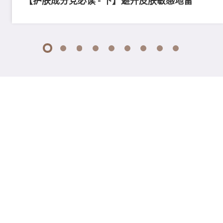
【护肤成分党必读 - 下】避开皮肤敏感地雷
1
2
3
4
5
6
7
8
9