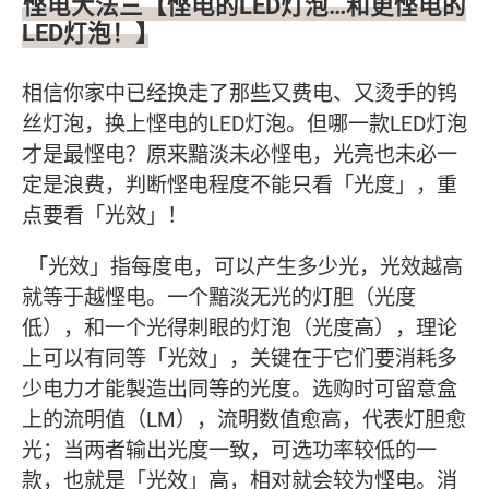
悭电大法三【悭电的LED灯泡…和更悭电的
LED灯泡！】
相信你家中已经换走了那些又费电、又烫手的钨
丝灯泡，换上悭电的LED灯泡。但哪一款LED灯泡
才是最悭电？原来黯淡未必悭电，光亮也未必一
定是浪费，判断悭电程度不能只看「光度」，重
点要看「光效」！
「光效」指每度电，可以产生多少光，光效越高
就等于越悭电。一个黯淡无光的灯胆（光度
低），和一个光得刺眼的灯泡（光度高），理论
上可以有同等「光效」，关键在于它们要消耗多
少电力才能製造出同等的光度。选购时可留意盒
上的流明值（LM），流明数值愈高，代表灯胆愈
光；当两者输出光度一致，可选功率较低的一
款，也就是「光效」高，相对就会较为悭电。消