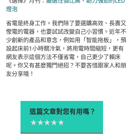
《選擇》月刊：
嚴選性價比高、韌力強勁的LED
燈泡
省電是終身工作。我們除了要選購高效、長壽又
慳電的電器，也要試試改變自己小習慣。近年不
少創新的產品和意念，例如用「智能拖板」，預
設起床前1小時關冷氣，將用電時間縮短，更有
網友表示這個方法不僅省電，自己更少了賴床
呢。你又有甚麼獨門絕招？不要吝惜跟家人和朋
友分享哦！
這篇文章對您有用嗎？
1星
2星
3星
4星
5星
Please rate