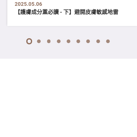
2025.05.06
【護膚成分黨必讀 - 下】避開皮膚敏感地雷
1
2
3
4
5
6
7
8
9