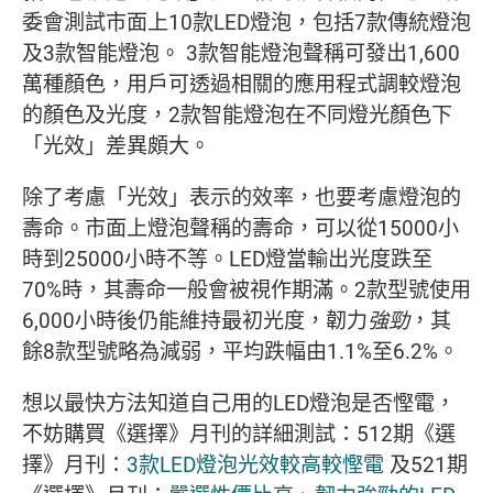
委會測試市面上10款LED燈泡，包括7款傳統燈泡
及3款智能燈泡。 3款智能燈泡聲稱可發出1,600
萬種顏色，用戶可透過相關的應用程式調較燈泡
的顏色及光度，2款智能燈泡在不同燈光顏色下
「光效」差異頗大。
除了考慮「光效」表示的效率，也要考慮燈泡的
壽命。市面上燈泡聲稱的壽命，可以從15000小
時到25000小時不等。LED燈當輸出光度跌至
70%時，其壽命一般會被視作期滿。2款型號使用
6,000小時後仍能維持最初光度，韌力
強勁
，其
餘8款型號略為減弱，平均跌幅由1.1%至6.2%。
想以最快方法知道自己用的LED燈泡是否慳電，
不妨購買《選擇》月刊的詳細測試：512期《選
擇》月刊：
3款LED燈泡光效較高較慳電
及521期