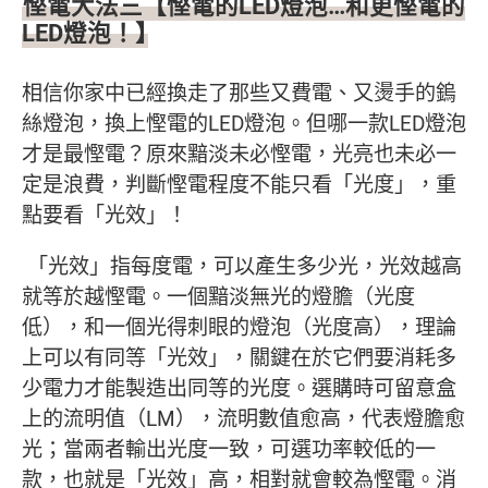
慳電大法三【慳電的LED燈泡…和更慳電的
LED燈泡！】
相信你家中已經換走了那些又費電、又燙手的鎢
絲燈泡，換上慳電的LED燈泡。但哪一款LED燈泡
才是最慳電？原來黯淡未必慳電，光亮也未必一
定是浪費，判斷慳電程度不能只看「光度」，重
點要看「光效」！
「光效」指每度電，可以產生多少光，光效越高
就等於越慳電。一個黯淡無光的燈膽（光度
低），和一個光得刺眼的燈泡（光度高），理論
上可以有同等「光效」，關鍵在於它們要消耗多
少電力才能製造出同等的光度。選購時可留意盒
上的流明值（LM），流明數值愈高，代表燈膽愈
光；當兩者輸出光度一致，可選功率較低的一
款，也就是「光效」高，相對就會較為慳電。消