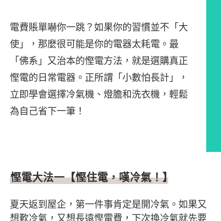
電費賬單嚇你一跳？如果你的習慣並不「大
使」，那麼很可能是你的電器太耗電。最
「佛系」又治本的慳電方法，就是選購真正
慳電的日常電器。正所謂「小數怕長計」，
立即學會選擇冷氣機、燈膽和洗衣機，輕鬆
為自己省下一筆！
文章內容
慳電大法一【慳住電，嘆冷氣！】
夏天返到屋企，第一件事肯定是開冷氣。如果又
想歎冷氣，又想長遠慳電費，下次換冷氣就先要