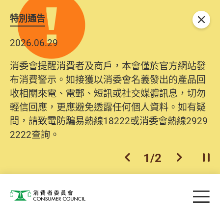
特別通告
關閉
2026.06.29
消委會提醒消費者及商戶，本會僅於官方網站發
布消費警示。如接獲以消委會名義發出的產品回
收相關來電、電郵、短訊或社交媒體訊息，切勿
輕信回應，更應避免透露任何個人資料。如有疑
問，請致電防騙易熱線18222或消委會熱線2929
2222查詢。
1
/
2
上一個
下一個
開
Skip to main content
目
消費者委員會