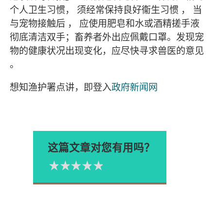
个人卫生习惯， 须经常保持良好衞生习惯 ， 当
与宠物接触后 ， 应使用肥皂和水或酒精搓手液
彻底清洁双手；畜养者外出应佩戴口罩。发现宠
物的健康状况出现变化，应尽快寻求兽医的意见
。
想知渔护署点讲，即登入
政府新闻网
这篇文章对您有用吗？
1星
2星
3星
4星
5星
Please rate