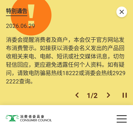
特別通告
关闭
2026.06.29
消委会提醒消费者及商户，本会仅于官方网站发
布消费警示。如接获以消委会名义发出的产品回
收相关来电、电邮、短讯或社交媒体讯息，切勿
轻信回应，更应避免透露任何个人资料。如有疑
问，请致电防骗易热线18222或消委会热线2929
2222查询。
1
/
2
上一个
下一个
开
Skip to main content
目
消费者委员会