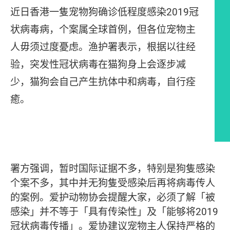
近日香港一隻宠物狗确诊低程度感染2019冠
状病毒病，个案属全球首例，但各位宠物主
人毋须过度憂虑。渔护署表示，根据以往经
验，突发性冠状病毒在猫狗身上会逐步减
少，猫狗会自己产生抗体中和病毒，自行痊
癒。
文章内容
署方强调，暂时国际证据不多，特别是狗隻感染
个案不多，其中并无狗隻受感染后再将病毒传人
的案例。爱护动物协会提醒大家，必须了解「被
感染」并不等于「具有传染性」及「能够将2019
冠状病毒传播」。爱协建议宠物主人保持严格的