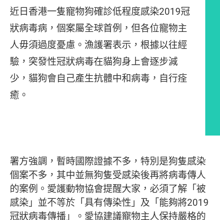
近日香港一隻寵物狗確診低程度感染2019冠
狀病毒病，個案屬全球首例，但各位寵物主
人毋須過度憂慮。漁護署表示，根據以往經
驗，突發性冠狀病毒在貓狗身上會逐步減
少，貓狗會自己產生抗體中和病毒，自行痊
癒。
文章內容
署方強調，暫時國際證據不多，特別是狗隻感染
個案不多，其中並無狗隻受感染後再將病毒傳人
的案例。愛護動物協會提醒大家，必須了解「被
感染」並不等於「具有傳染性」及「能夠將2019
冠狀病毒傳播」。愛協建議寵物主人保持嚴格的