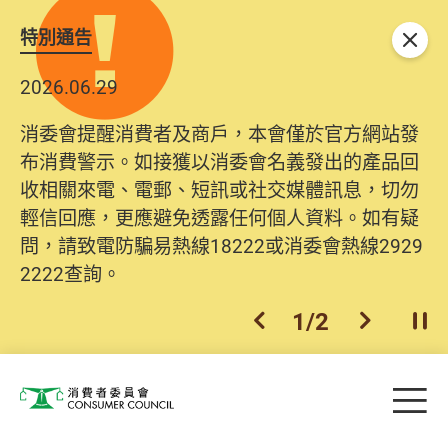
特別通告
關閉
2026.06.29
消委會提醒消費者及商戶，本會僅於官方網站發
布消費警示。如接獲以消委會名義發出的產品回
收相關來電、電郵、短訊或社交媒體訊息，切勿
輕信回應，更應避免透露任何個人資料。如有疑
問，請致電防騙易熱線18222或消委會熱線2929
2222查詢。
1
/
2
上一個
下一個
開
Skip to main content
目
消費者委員會