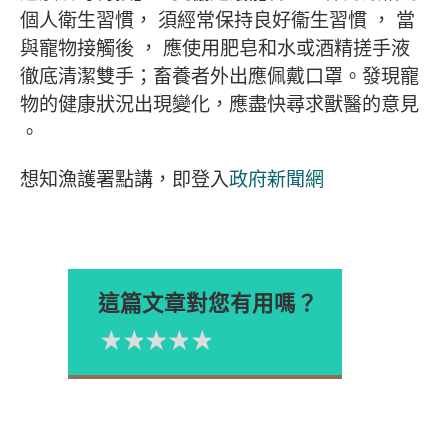
個人衛生習慣， 須經常保持良好衞生習慣 ， 當
與寵物接觸後 ， 應使用肥皂和水或酒精搓手液
徹底清潔雙手；畜養者外出應佩戴口罩。發現寵
物的健康狀況出現變化，應盡快尋求獸醫的意見
。
想知漁護署點講，即登入
政府新聞網
這篇文章對您有用嗎？
1星
2星
3星
4星
5星
Please rate