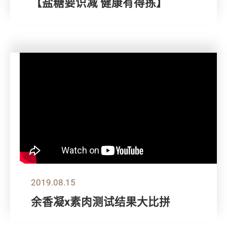
【盐糖要识减 健康有得拣】
2019.08.15
余香凝x素肉测试结果大比拼