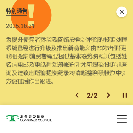
特別通告
关闭
2026.06.29
2025.10.31
消委会提醒消费者及商户，本会仅于官方网站发
为提升使用者体验及网络安全，本会的投诉处理
布消费警示。如接获以消委会名义发出的产品回
系统已经进行升级及推出新功能。由2025年11月
收相关来电、电邮、短讯或社交媒体讯息，切勿
10日起，消费者需要提供基本联络资料（包括姓
轻信回应，更应避免透露任何个人资料。如有疑
名、电邮及电话）注册帐户，才可提交投诉、查
问，请致电防骗易热线18222或消委会热线2929
询及建议。所有提交纪录将清晰整合于帐户中，
2222查询。
方便日后作出跟进。
2
/
2
上一个
下一个
开
Skip to main content
目
消费者委员会