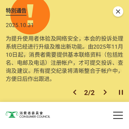
特別通告
关闭
2025.10.31
为提升使用者体验及网络安全，本会的投诉处理
系统已经进行升级及推出新功能。由2025年11月
10日起，消费者需要提供基本联络资料（包括姓
名、电邮及电话）注册帐户，才可提交投诉、查
询及建议。所有提交纪录将清晰整合于帐户中，
方便日后作出跟进。
2
/
2
上一个
下一个
开
Skip to main content
目
消费者委员会