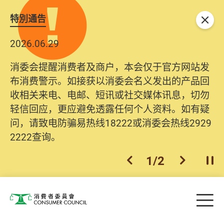
特別通告
关闭
2026.06.29
消委会提醒消费者及商户，本会仅于官方网站发
布消费警示。如接获以消委会名义发出的产品回
收相关来电、电邮、短讯或社交媒体讯息，切勿
轻信回应，更应避免透露任何个人资料。如有疑
问，请致电防骗易热线18222或消委会热线2929
2222查询。
1
/
2
上一个
下一个
开
Skip to main content
目
消费者委员会