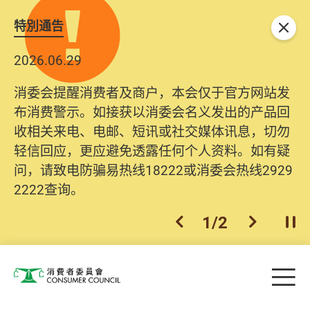
特別通告
关闭
2026.06.29
消委会提醒消费者及商户，本会仅于官方网站发
布消费警示。如接获以消委会名义发出的产品回
收相关来电、电邮、短讯或社交媒体讯息，切勿
轻信回应，更应避免透露任何个人资料。如有疑
问，请致电防骗易热线18222或消委会热线2929
2222查询。
1
/
2
上一个
下一个
开
Skip to main content
目
消费者委员会