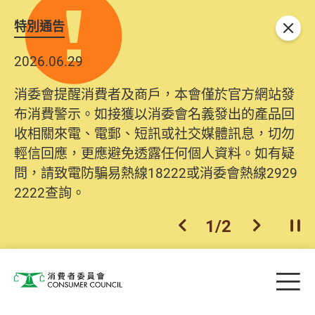
特別通告
關閉
2026.06.29
消委會提醒消費者及商戶，本會僅於官方網站發
布消費警示。如接獲以消委會名義發出的產品回
收相關來電、電郵、短訊或社交媒體訊息，切勿
輕信回應，更應避免透露任何個人資料。如有疑
問，請致電防騙易熱線18222或消委會熱線2929
2222查詢。
1
/
2
上一個
下一個
開
Skip to main content
目
消費者委員會