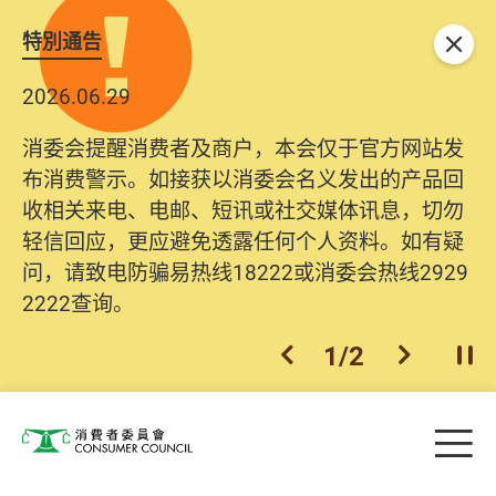
特別通告
关闭
2026.06.29
消委会提醒消费者及商户，本会仅于官方网站发
布消费警示。如接获以消委会名义发出的产品回
收相关来电、电邮、短讯或社交媒体讯息，切勿
轻信回应，更应避免透露任何个人资料。如有疑
问，请致电防骗易热线18222或消委会热线2929
2222查询。
1
/
2
上一个
下一个
开
Skip to main content
目
消费者委员会