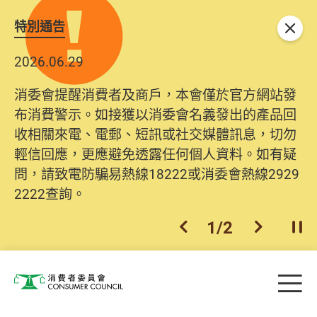
特別通告
關閉
2026.06.29
消委會提醒消費者及商戶，本會僅於官方網站發
布消費警示。如接獲以消委會名義發出的產品回
收相關來電、電郵、短訊或社交媒體訊息，切勿
輕信回應，更應避免透露任何個人資料。如有疑
問，請致電防騙易熱線18222或消委會熱線2929
2222查詢。
1
/
2
上一個
下一個
開
Skip to main content
目
消費者委員會