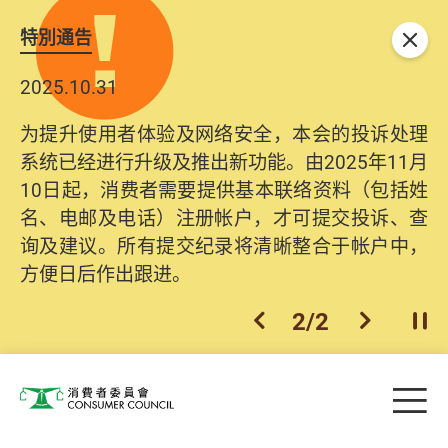
特別通告
关闭
2025.10.31
为提升使用者体验及网络安全，本会的投诉处理
系统已经进行升级及推出新功能。由2025年11月
10日起，消费者需要提供基本联络资料（包括姓
名、电邮及电话）注册帐户，才可提交投诉、查
询及建议。所有提交纪录将清晰整合于帐户中，
方便日后作出跟进。
2
/
2
上一个
下一个
开
Skip to main content
目
消费者委员会