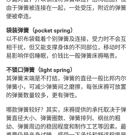
由于弹簧被连接在一起，一处受压，附近的弹簧
便被牵连。
袋装弹簧（pocket spring）
以不织布袋载着个别弹簧及连接，受力时不会互
相干扰，但又能支撑身体的不同部位，移动时不
易影响伴侣睡眠，价钱比一般弹簧床褥略贵。
不锁口弹簧（light spring）
其弹簧末端是不打结，弹簧的直径一般比邦内尔
弹簧小，可减少弹簧间之磨擦，每张床褥可放置
的弹簧数量较多，更有弹性。
哪款弹簧较好？其实，床褥提供的承托取决于弹
簧直径大小、弹簧圈数、弹簧排列、纲丝的粗
幼、弹簧周边的稳固程度和制作工艺等因素。最
重要仍是亲身试睡，感受一下承托和舒适程度是