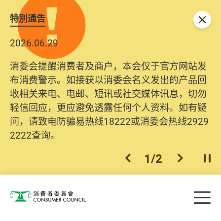
特別通告
关闭
2026.06.29
消委会提醒消费者及商户，本会仅于官方网站发
布消费警示。如接获以消委会名义发出的产品回
收相关来电、电邮、短讯或社交媒体讯息，切勿
轻信回应，更应避免透露任何个人资料。如有疑
问，请致电防骗易热线18222或消委会热线2929
2222查询。
1
/
2
上一个
下一个
开
Skip to main content
目
消费者委员会