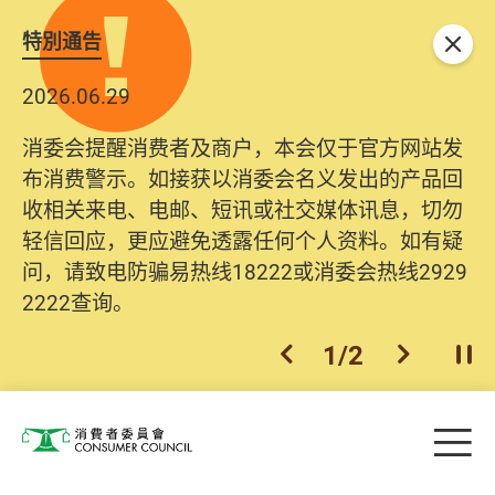
特別通告
关闭
2026.06.29
消委会提醒消费者及商户，本会仅于官方网站发
布消费警示。如接获以消委会名义发出的产品回
收相关来电、电邮、短讯或社交媒体讯息，切勿
轻信回应，更应避免透露任何个人资料。如有疑
问，请致电防骗易热线18222或消委会热线2929
2222查询。
1
/
2
上一个
下一个
开
Skip to main content
目
消费者委员会