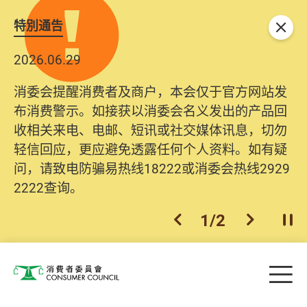
特別通告
关闭
2026.06.29
消委会提醒消费者及商户，本会仅于官方网站发
布消费警示。如接获以消委会名义发出的产品回
收相关来电、电邮、短讯或社交媒体讯息，切勿
轻信回应，更应避免透露任何个人资料。如有疑
问，请致电防骗易热线18222或消委会热线2929
2222查询。
1
/
2
上一个
下一个
开
Skip to main content
目
消费者委员会