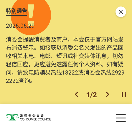
特別通告
关闭
2026.06.29
消委会提醒消费者及商户，本会仅于官方网站发
布消费警示。如接获以消委会名义发出的产品回
收相关来电、电邮、短讯或社交媒体讯息，切勿
轻信回应，更应避免透露任何个人资料。如有疑
问，请致电防骗易热线18222或消委会热线2929
2222查询。
1
/
2
上一个
下一个
开
Skip to main content
目
消费者委员会