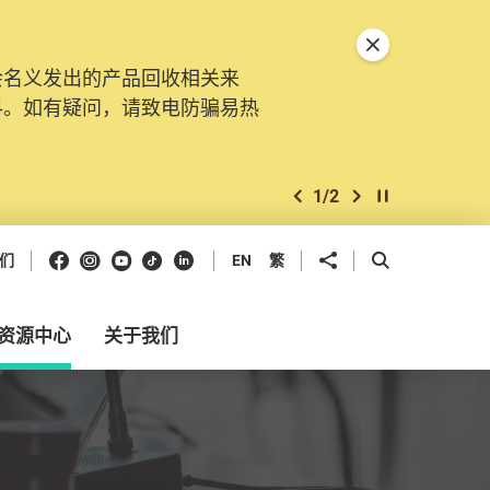
关闭特別通告
会名义发出的产品回收相关来
。由2025年11月10日起，
料。如有疑问，请致电防骗易热
交投诉、查询及建议。所有提交
2
/
2
上一个
下一个
开始/暂停幻灯
Facebook
Instagram
Youtube
抖音
领英
分享到
开启搜寻框
们
EN
繁
资源中心
关于我们