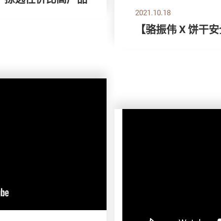
2021.10.18
【骆振伟 X 饼干