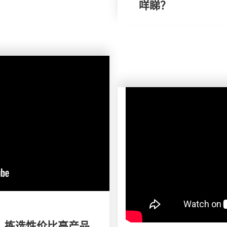
咩睇？
】 拣选性价比高产品