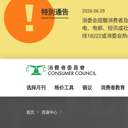
特別通告
2026.06.29
2025.10.31
消委会提醒消费者
为提升使用者体验及
电、电邮、短讯或
消费者需要提供基
线18222或消委会热线
纪录将清晰整合于
Skip to main content
消费者委员会
选择月刊
格价工具
倡议
消费者教育
首页
资源中心