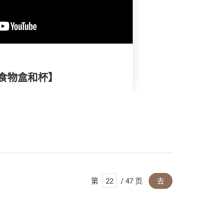
食物盒和杯】
第
/ 47 页
去