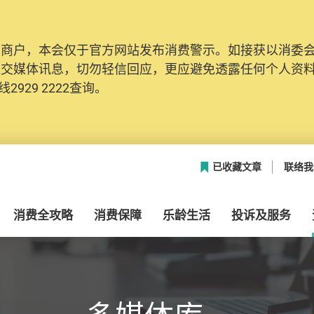
及商户，本会仅于官方网站发布消费警示。如接获以消委
网络安全，本会的投诉处理系统已经进行升级及推出新功能
社交媒体讯息，切勿轻信回应，更应避免透露任何个人资
本联络资料（包括姓名、电邮及电话）注册帐户，才可提
2929 2222查询。
帐户中，方便日后作出跟进。
已收藏文章
联络我
消费全攻略
消费保障
乐龄生活
投诉及服务