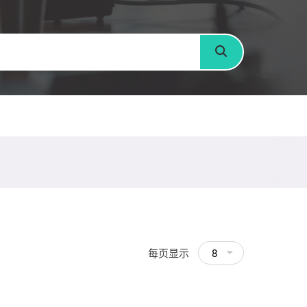
搜寻
每页显示
8