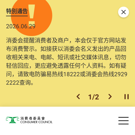
特別通告
关闭
2026.06.29
消委会提醒消费者及商户，本会仅于官方网站发
布消费警示。如接获以消委会名义发出的产品回
收相关来电、电邮、短讯或社交媒体讯息，切勿
轻信回应，更应避免透露任何个人资料。如有疑
问，请致电防骗易热线18222或消委会热线2929
2222查询。
1
/
2
上一个
下一个
开
Skip to main content
目
消费者委员会