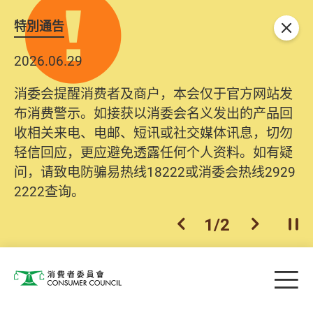
特別通告
关闭
2026.06.29
消委会提醒消费者及商户，本会仅于官方网站发
布消费警示。如接获以消委会名义发出的产品回
收相关来电、电邮、短讯或社交媒体讯息，切勿
轻信回应，更应避免透露任何个人资料。如有疑
问，请致电防骗易热线18222或消委会热线2929
2222查询。
1
/
2
上一个
下一个
开
Skip to main content
目
消费者委员会