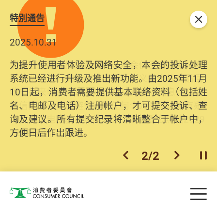
特別通告
关闭
2025.10.31
为提升使用者体验及网络安全，本会的投诉处理
系统已经进行升级及推出新功能。由2025年11月
10日起，消费者需要提供基本联络资料（包括姓
名、电邮及电话）注册帐户，才可提交投诉、查
询及建议。所有提交纪录将清晰整合于帐户中，
方便日后作出跟进。
2
/
2
上一个
下一个
开
Skip to main content
目
消费者委员会