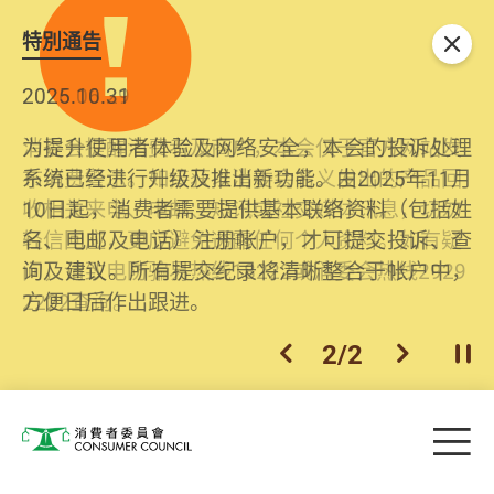
特別通告
关闭
2026.06.29
2025.10.31
消委会提醒消费者及商户，本会仅于官方网站发
为提升使用者体验及网络安全，本会的投诉处理
布消费警示。如接获以消委会名义发出的产品回
系统已经进行升级及推出新功能。由2025年11月
收相关来电、电邮、短讯或社交媒体讯息，切勿
10日起，消费者需要提供基本联络资料（包括姓
轻信回应，更应避免透露任何个人资料。如有疑
名、电邮及电话）注册帐户，才可提交投诉、查
问，请致电防骗易热线18222或消委会热线2929
询及建议。所有提交纪录将清晰整合于帐户中，
2222查询。
方便日后作出跟进。
2
/
2
上一个
下一个
开
Skip to main content
目
消费者委员会