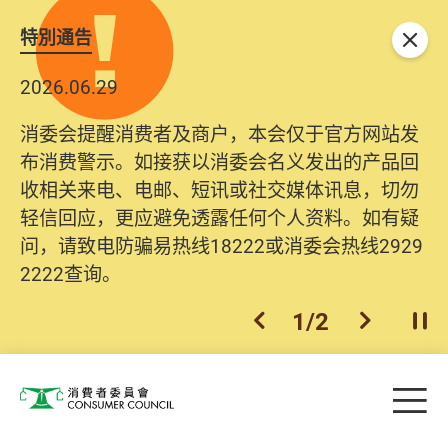
特別通告
关闭
2026.06.29
消委会提醒消费者及商户，本会仅于官方网站发
布消费警示。如接获以消委会名义发出的产品回
收相关来电、电邮、短讯或社交媒体讯息，切勿
轻信回应，更应避免透露任何个人资料。如有疑
问，请致电防骗易热线18222或消委会热线2929
2222查询。
1
/
2
上一个
下一个
开
Skip to main content
目
消费者委员会