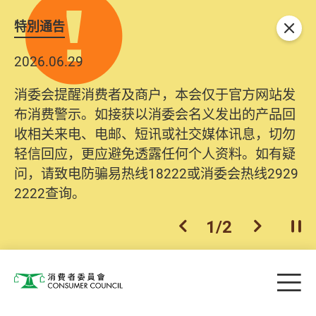
特別通告
关闭
2026.06.29
消委会提醒消费者及商户，本会仅于官方网站发
布消费警示。如接获以消委会名义发出的产品回
收相关来电、电邮、短讯或社交媒体讯息，切勿
轻信回应，更应避免透露任何个人资料。如有疑
问，请致电防骗易热线18222或消委会热线2929
2222查询。
1
/
2
上一个
下一个
开
Skip to main content
目
消费者委员会