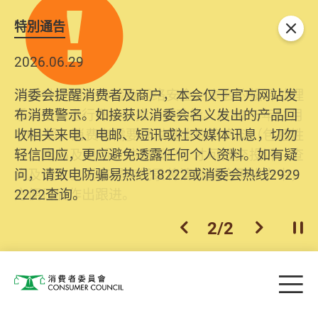
特別通告
关闭
2026.06.29
2025.10.31
消委会提醒消费者及商户，本会仅于官方网站发
为提升使用者体验及网络安全，本会的投诉处理
布消费警示。如接获以消委会名义发出的产品回
系统已经进行升级及推出新功能。由2025年11月
收相关来电、电邮、短讯或社交媒体讯息，切勿
10日起，消费者需要提供基本联络资料（包括姓
轻信回应，更应避免透露任何个人资料。如有疑
名、电邮及电话）注册帐户，才可提交投诉、查
问，请致电防骗易热线18222或消委会热线2929
询及建议。所有提交纪录将清晰整合于帐户中，
2222查询。
方便日后作出跟进。
2
/
2
上一个
下一个
开
Skip to main content
目
消费者委员会