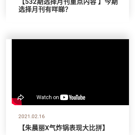
【532期选择月刊重点内容 】今期
选择月刊有咩睇？
2021.02.16
【朱晨丽X气炸锅表现大比拼】