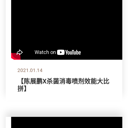
2021.01.14
【陈展鹏X杀菌消毒喷剂效能大比
拼】