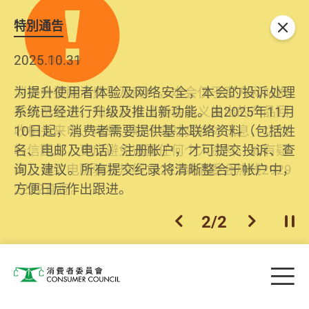
特別通告
关闭
2026.06.29
2025.10.31
消委会提醒消费者及商户，本会仅于官方网站发
为提升使用者体验及网络安全，本会的投诉处理
布消费警示。如接获以消委会名义发出的产品回
系统已经进行升级及推出新功能。由2025年11月
收相关来电、电邮、短讯或社交媒体讯息，切勿
10日起，消费者需要提供基本联络资料（包括姓
轻信回应，更应避免透露任何个人资料。如有疑
名、电邮及电话）注册帐户，才可提交投诉、查
问，请致电防骗易热线18222或消委会热线2929
询及建议。所有提交纪录将清晰整合于帐户中，
2222查询。
方便日后作出跟进。
2
/
2
上一个
下一个
开
Skip to main content
目
消费者委员会