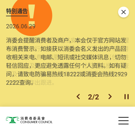
特別通告
关闭
2026.06.29
2025.10.31
消委会提醒消费者及商户，本会仅于官方网站发
为提升使用者体验及网络安全，本会的投诉处理
布消费警示。如接获以消委会名义发出的产品回
系统已经进行升级及推出新功能。由2025年11月
收相关来电、电邮、短讯或社交媒体讯息，切勿
10日起，消费者需要提供基本联络资料（包括姓
轻信回应，更应避免透露任何个人资料。如有疑
名、电邮及电话）注册帐户，才可提交投诉、查
问，请致电防骗易热线18222或消委会热线2929
询及建议。所有提交纪录将清晰整合于帐户中，
2222查询。
方便日后作出跟进。
2
/
2
上一个
下一个
开
Skip to main content
目
消费者委员会