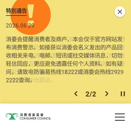
特別通告
关闭
2026.06.29
2025.10.31
消委会提醒消费者及商户，本会仅于官方网站发
为提升使用者体验及网络安全，本会的投诉处理
布消费警示。如接获以消委会名义发出的产品回
系统已经进行升级及推出新功能。由2025年11月
收相关来电、电邮、短讯或社交媒体讯息，切勿
10日起，消费者需要提供基本联络资料（包括姓
轻信回应，更应避免透露任何个人资料。如有疑
名、电邮及电话）注册帐户，才可提交投诉、查
问，请致电防骗易热线18222或消委会热线2929
询及建议。所有提交纪录将清晰整合于帐户中，
2222查询。
方便日后作出跟进。
2
/
2
上一个
下一个
开
Skip to main content
目
消费者委员会