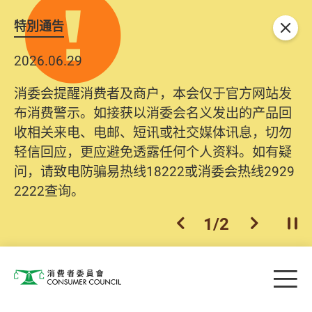
特別通告
关闭
2026.06.29
消委会提醒消费者及商户，本会仅于官方网站发
布消费警示。如接获以消委会名义发出的产品回
收相关来电、电邮、短讯或社交媒体讯息，切勿
轻信回应，更应避免透露任何个人资料。如有疑
问，请致电防骗易热线18222或消委会热线2929
2222查询。
1
/
2
上一个
下一个
开
Skip to main content
目
消费者委员会