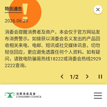
特別通告
关闭
2026.06.29
消委会提醒消费者及商户，本会仅于官方网站发
布消费警示。如接获以消委会名义发出的产品回
收相关来电、电邮、短讯或社交媒体讯息，切勿
轻信回应，更应避免透露任何个人资料。如有疑
问，请致电防骗易热线18222或消委会热线2929
2222查询。
1
/
2
上一个
下一个
开
Skip to main content
目
消费者委员会