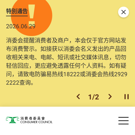
特別通告
关闭
2026.06.29
2025.10.31
消委会提醒消费者及商户，本会仅于官方网站发
为提升使用者体验及网络安全，本会的投诉处理
布消费警示。如接获以消委会名义发出的产品回
系统已经进行升级及推出新功能。由2025年11月
收相关来电、电邮、短讯或社交媒体讯息，切勿
10日起，消费者需要提供基本联络资料（包括姓
轻信回应，更应避免透露任何个人资料。如有疑
名、电邮及电话）注册帐户，才可提交投诉、查
问，请致电防骗易热线18222或消委会热线2929
询及建议。所有提交纪录将清晰整合于帐户中，
2222查询。
方便日后作出跟进。
2
/
2
上一个
下一个
开
Skip to main content
目
消费者委员会