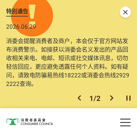
特別通告
关闭
2026.06.29
消委会提醒消费者及商户，本会仅于官方网站发
布消费警示。如接获以消委会名义发出的产品回
收相关来电、电邮、短讯或社交媒体讯息，切勿
轻信回应，更应避免透露任何个人资料。如有疑
问，请致电防骗易热线18222或消委会热线2929
2222查询。
1
/
2
上一个
下一个
开
Skip to main content
目
消费者委员会