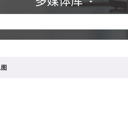
多媒体库
息图