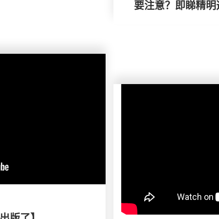
要注意？即睇精明
出版了】