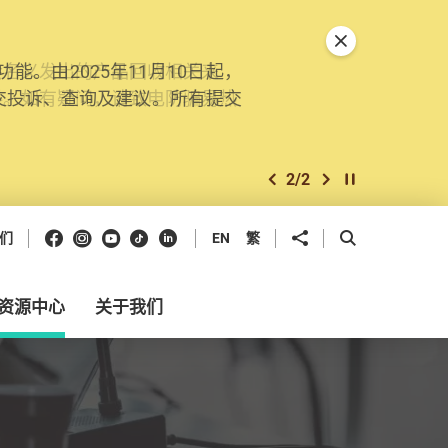
关闭特別通告
。由2025年11月10日起，
交投诉、查询及建议。所有提交
2
/
2
上一个
下一个
开始/暂停幻灯
Facebook
Instagram
Youtube
抖音
领英
分享到
开启搜寻框
们
EN
繁
资源中心
关于我们