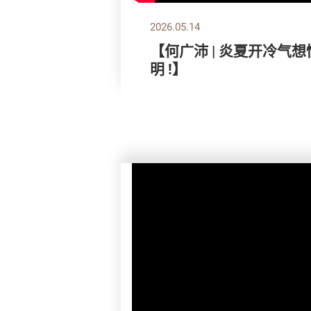
2026.05.14
【何广沛 | 炎夏开冷气
明 !】