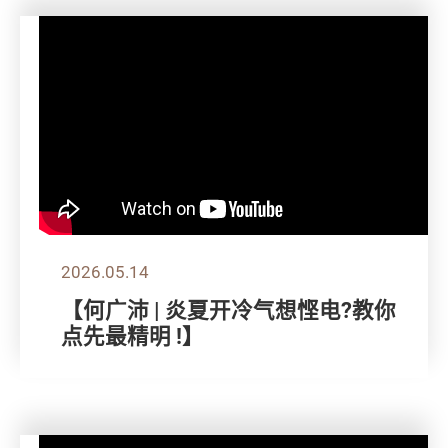
2026.05.14
【何广沛 | 炎夏开冷气想悭电?教你
点先最精明 !】