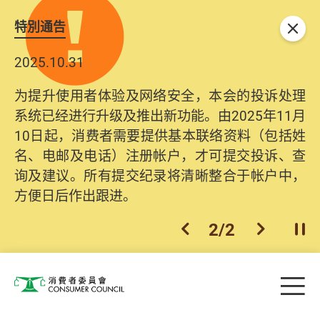
特別通告
关闭
2025.10.31
为提升使用者体验及网络安全，本会的投诉处理
系统已经进行升级及推出新功能。由2025年11月
10日起，消费者需要提供基本联络资料（包括姓
名、电邮及电话）注册帐户，才可提交投诉、查
询及建议。所有提交纪录将清晰整合于帐户中，
方便日后作出跟进。
2
/
2
上一个
下一个
开
Skip to main content
目
消费者委员会