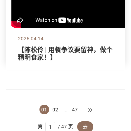
2026.04.14
【陈松伶 | 用餐争议要留神，做个
精明食家！】
下一页
01
02
…
47
第
/ 47 页
去