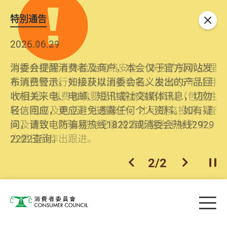
特別通告
关闭
2026.06.29
2025.10.31
消委会提醒消费者及商户，本会仅于官方网站发
为提升使用者体验及网络安全，本会的投诉处理
布消费警示。如接获以消委会名义发出的产品回
系统已经进行升级及推出新功能。由2025年11月
收相关来电、电邮、短讯或社交媒体讯息，切勿
10日起，消费者需要提供基本联络资料（包括姓
轻信回应，更应避免透露任何个人资料。如有疑
名、电邮及电话）注册帐户，才可提交投诉、查
问，请致电防骗易热线18222或消委会热线2929
询及建议。所有提交纪录将清晰整合于帐户中，
2222查询。
方便日后作出跟进。
2
/
2
上一个
下一个
开
Skip to main content
目
消费者委员会