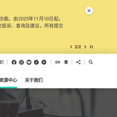
关闭特別通告
。由2025年11月10日起，
交投诉、查询及建议。所有提交
2
/
2
上一个
下一个
开始/暂停幻灯
Facebook
Instagram
Youtube
抖音
领英
分享到
开启搜寻框
们
EN
繁
资源中心
关于我们