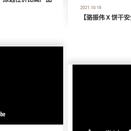
2021.10.18
【骆振伟 X 饼干