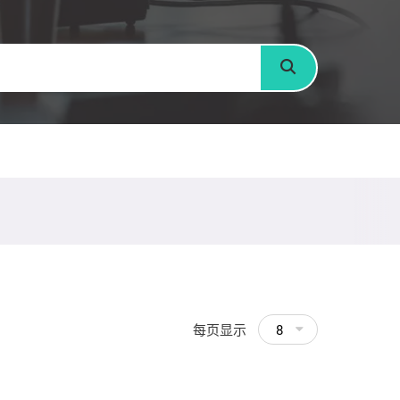
搜寻
每页显示
8