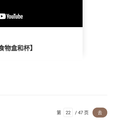
食物盒和杯】
第
/ 47 页
去