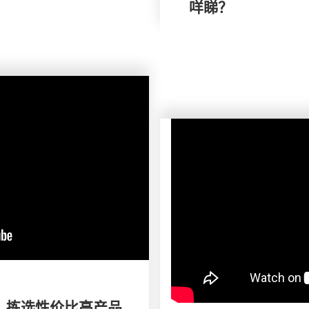
咩睇？
】 拣选性价比高产品