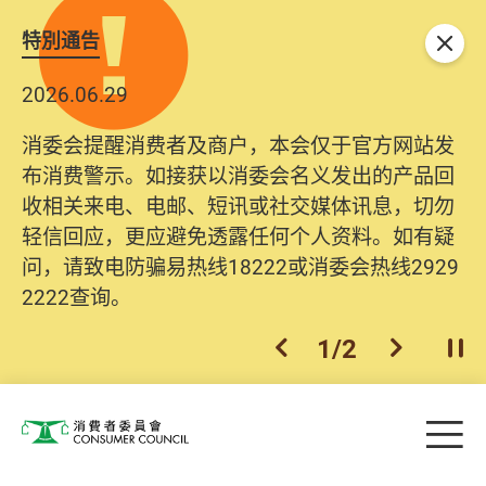
特別通告
关闭
2026.06.29
消委会提醒消费者及商户，本会仅于官方网站发
布消费警示。如接获以消委会名义发出的产品回
收相关来电、电邮、短讯或社交媒体讯息，切勿
轻信回应，更应避免透露任何个人资料。如有疑
问，请致电防骗易热线18222或消委会热线2929
2222查询。
1
/
2
上一个
下一个
开
Skip to main content
目
消费者委员会