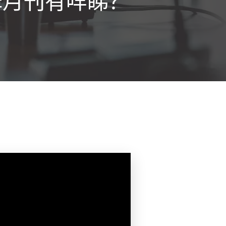
择月刊有咩睇？