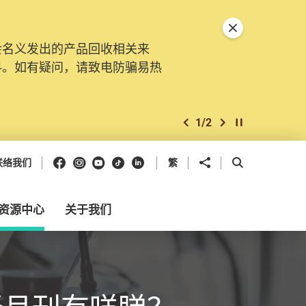
关闭特別通告
会名义发出的产品回收相关来
料。如有疑问，请致电防骗易热
1
/
2
上一个
下一个
开始/暂停幻灯
Facebook
Instagram
Youtube
抖音
领英
分享到
开启搜寻框
联络我们
繁
资源中心
关于我们