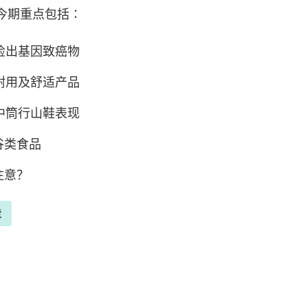
今期重点包括∶
检出基因致癌物
耐用及舒适产品
中筒行山鞋表现
谷类食品
注意？
章