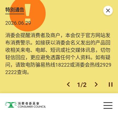
特別通告
关闭
2026.06.29
消委会提醒消费者及商户，本会仅于官方网站发
布消费警示。如接获以消委会名义发出的产品回
收相关来电、电邮、短讯或社交媒体讯息，切勿
轻信回应，更应避免透露任何个人资料。如有疑
问，请致电防骗易热线18222或消委会热线2929
2222查询。
1
/
2
上一个
下一个
开
Skip to main content
目
消费者委员会