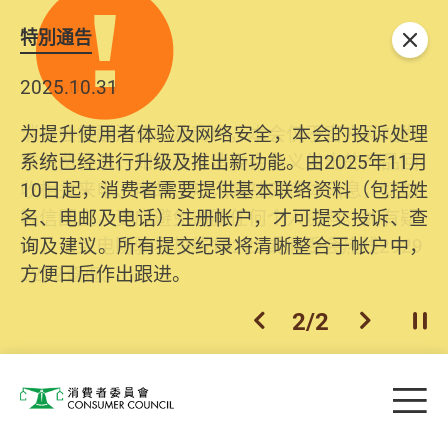
特別通告
关闭
2025.10.31
为提升使用者体验及网络安全，本会的投诉处理
系统已经进行升级及推出新功能。由2025年11月
10日起，消费者需要提供基本联络资料（包括姓
名、电邮及电话）注册帐户，才可提交投诉、查
询及建议。所有提交纪录将清晰整合于帐户中，
方便日后作出跟进。
2
/
2
上一个
下一个
开
Skip to main content
目
消费者委员会